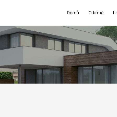
Domů
O firmě
L