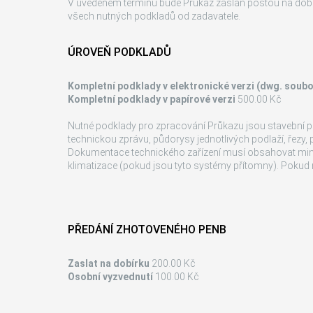
V uvedeném termínu bude Průkaz zaslán poštou na dobírk
všech nutných podkladů od zadavatele.
ÚROVEŇ PODKLADŮ
Kompletní podklady v elektronické verzi (dwg. soubo
Kompletní podklady v papírové verzi
500.00 Kč
Nutné podklady pro zpracování Průkazu jsou stavební
technickou zprávu, půdorysy jednotlivých podlaží, řezy,
Dokumentace technického zařízení musí obsahovat mini
klimatizace (pokud jsou tyto systémy přítomny). Pokud 
PŘEDÁNÍ ZHOTOVENÉHO PENB
Zaslat na dobírku
200.00 Kč
Osobní vyzvednutí
100.00 Kč