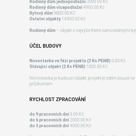
Rodinný dům jednopodlažní
3900.00 Kč
Rodinný dům vícepodlažní
4900.00 Kč
Bytový dům
9800.00 Kč
Ostatní objekty
14900.00 Kč
Rodinný dům
– objekt s nejvýše třemi samostatnými byt
ÚČEL BUDOVY
Novostavba ve fázi projektu (3 Ks PENB)
0.00 Kč
Stávající objekt (2 Ks PENB)
1000.00 Kč
Novostavba je budoucí objekt, projekt je zatím pouze ve f
průzkumem.
RYCHLOST ZPRACOVÁNÍ
do 9 pracovních dní
0.00 Kč
do 6 pracovních dní
2000.00 Kč
do 3 pracovních dní
4000.00 Kč