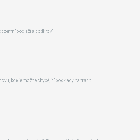
odzemní podlaží a podkroví.
budovu, kde je možné chybějící podklady nahradit