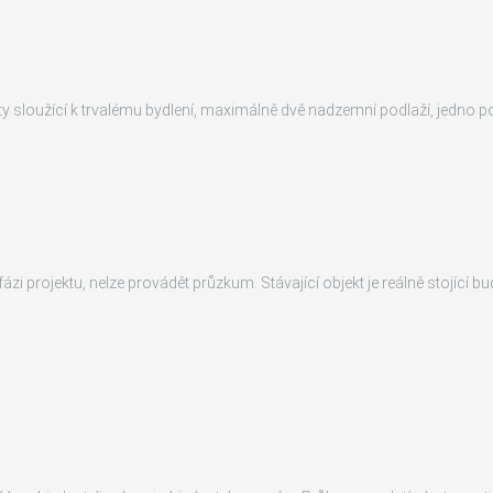
y sloužící k trvalému bydlení, maximálně dvě nadzemní podlaží, jedno p
ázi projektu, nelze provádět průzkum. Stávající objekt je reálně stojící 