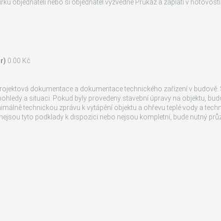
u objednateli nebo si objednatel vyzvedne Průkaz a zaplatí v hotovost
r)
0.00 Kč
 projektová dokumentace a dokumentace technického zařízení v budově
 pohledy a situaci. Pokud byly provedeny stavební úpravy na objektu, bud
málně technickou zprávu k vytápění objektu a ohřevu teplé vody a tec
nejsou tyto podklady k dispozici nebo nejsou kompletní, bude nutný prů