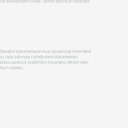
i na dohodnutém místě. Termín začíná při obdržení
. Stavební dokumentace musí obsahovat minimálně
ou i tyto zahrnuty v předložené dokumentaci.
hnickou zprávu k systémům nuceného větrání nebo
zkum objektu.